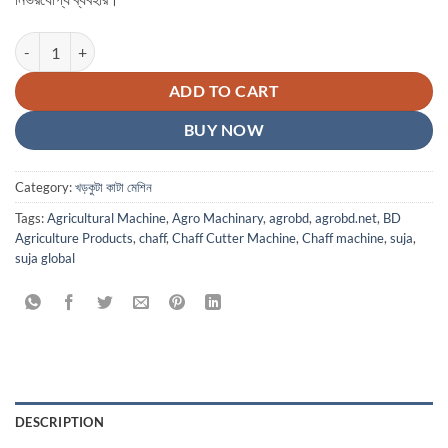
Chaff Cutter Machine In Bangladesh quantity
ADD TO CART
BUY NOW
Category:
খড়কুটা কাটা মেশিন
Tags:
Agricultural Machine
,
Agro Machinary
,
agrobd
,
agrobd.net
,
BD
Agriculture Products
,
chaff
,
Chaff Cutter Machine
,
Chaff machine
,
suja
,
suja global
DESCRIPTION