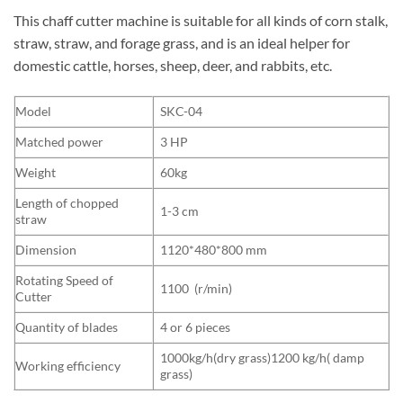
This chaff cutter machine is suitable for all kinds of corn stalk,
straw, straw, and forage grass, and is an ideal helper for
domestic cattle, horses, sheep, deer, and rabbits, etc.
Model
SKC-04
Matched power
3 HP
Weight
60kg
Length of chopped
1-3 cm
straw
Dimension
1120*480*800 mm
Rotating Speed of
1100 (r/min)
Cutter
Quantity of blades
4 or 6 pieces
1000kg/h(dry grass)1200 kg/h( damp
Working efficiency
grass)